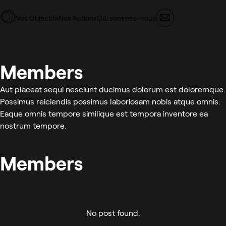
Skip to main content
Nos Objectifs
Nos Actions
Qui sommes-nous
Members
Aut placeat sequi nesciunt ducimus dolorum est doloremque.
Possimus reiciendis possimus laboriosam nobis atque omnis.
Eaque omnis tempore similique est tempora inventore ea
nostrum tempore.
Members
No post found.